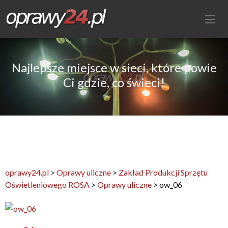
Najlepsze miejsce w sieci, które powie
Ci gdzie, co świeci!
oprawy24.pl
>
Oprawy uliczne
>
Zakład Produkcji Sprzętu
Oświetleniowego ROSA
>
Oprawy uliczne
>
ow_06