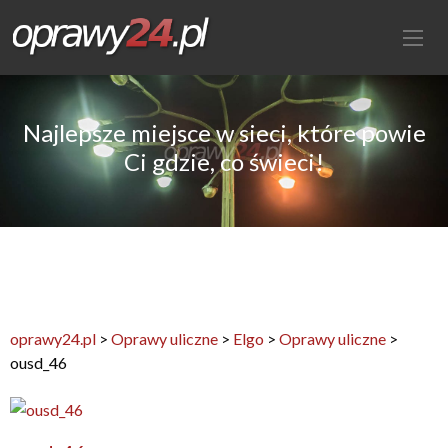
Najlepsze miejsce w sieci, które powie
Ci gdzie, co świeci!
oprawy24.pl
>
Oprawy uliczne
>
Elgo
>
Oprawy uliczne
>
ousd_46