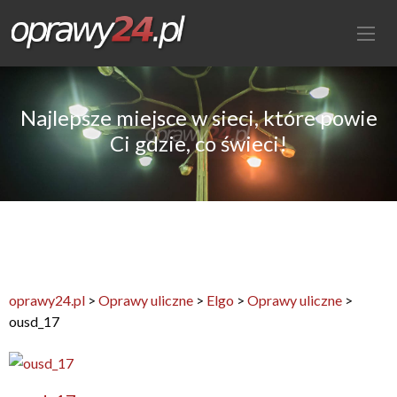
Najlepsze miejsce w sieci, które powie
Ci gdzie, co świeci!
oprawy24.pl
>
Oprawy uliczne
>
Elgo
>
Oprawy uliczne
>
ousd_17