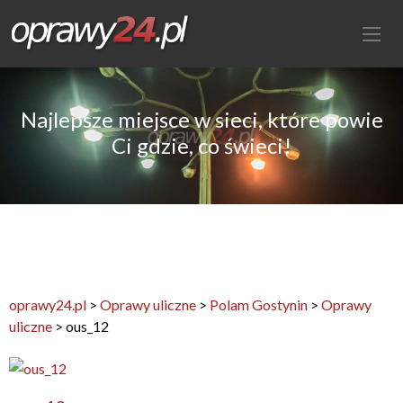
Najlepsze miejsce w sieci, które powie
Ci gdzie, co świeci!
oprawy24.pl
>
Oprawy uliczne
>
Polam Gostynin
>
Oprawy
uliczne
>
ous_12