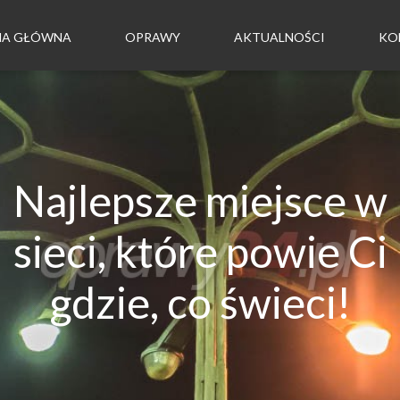
NA GŁÓWNA
OPRAWY
AKTUALNOŚCI
KO
Najlepsze miejsce w
sieci, które powie Ci
gdzie, co świeci!