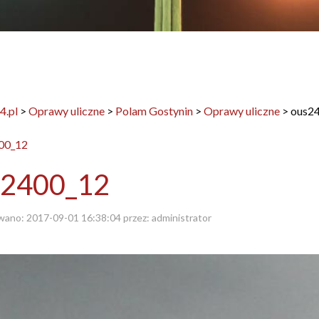
4.pl
>
Oprawy uliczne
>
Polam Gostynin
>
Oprawy uliczne
>
ous2
s2400_12
wano:
2017-09-01 16:38:04
przez:
administrator