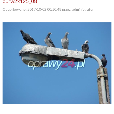
ourw2x125_08
Opublikowano:
2017-10-02 00:10:48
przez:
administrator