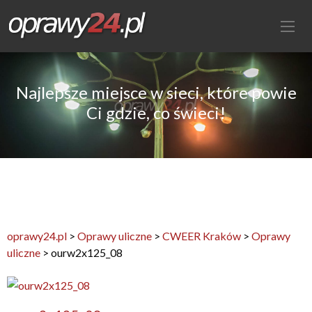
Najlepsze miejsce w sieci, które powie
Ci gdzie, co świeci!
oprawy24.pl
>
Oprawy uliczne
>
CWEER Kraków
>
Oprawy
uliczne
>
ourw2x125_08