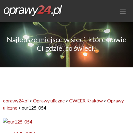
Najlepsze miejsce w sieci, które powie
Ci gdzie, co świeci!
oprawy24.pl
>
Oprawy uliczne
>
CWEER Kraków
>
Oprawy
uliczne
>
our125_054