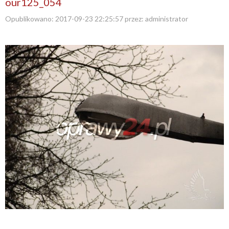
our125_054
Opublikowano:
2017-09-23 22:25:57
przez:
administrator