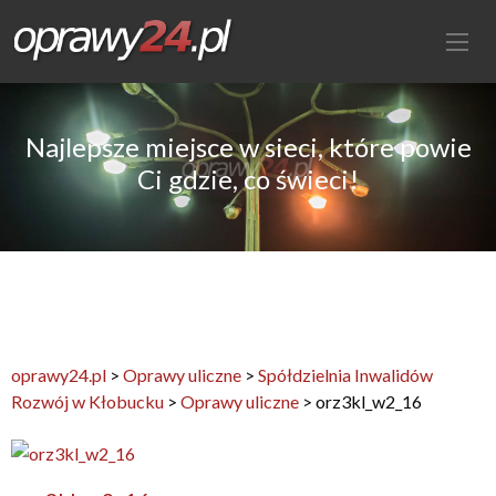
Najlepsze miejsce w sieci, które powie
Ci gdzie, co świeci!
oprawy24.pl
>
Oprawy uliczne
>
Spółdzielnia Inwalidów
Rozwój w Kłobucku
>
Oprawy uliczne
>
orz3kl_w2_16