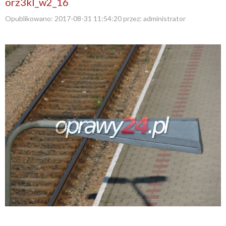
orz3kl_w2_16
Opublikowano:
2017-08-31 11:54:20
przez:
administrator