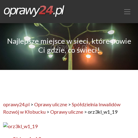
Najlepsze miejsce w sieci, które powie
Ci gdzie, co świeci!
oprawy24.pl
>
Oprawy uliczne
>
Spółdzielnia Inwalidów
Rozwój w Kłobucku
>
Oprawy uliczne
>
orz3kl_w1_19