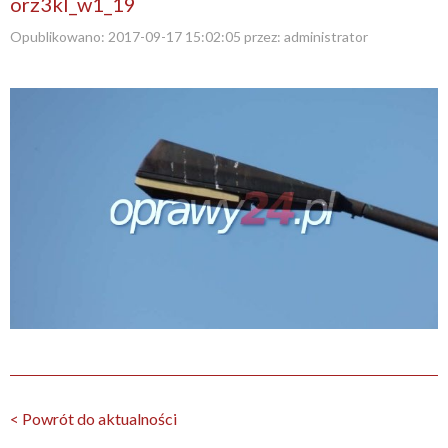
orz3kl_w1_19
Opublikowano:
2017-09-17 15:02:05
przez:
administrator
< Powrót do aktualności