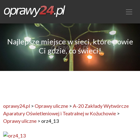
Najlepsze miejsce w sieci, które powie
Ci gdzie, co świeci!
oprawy24.pl
>
Oprawy uliczne
>
A-20 Zakłady Wytwórcze
Aparatury Oświetleniowej i Teatralnej w Kożuchowie
>
Oprawy uliczne
>
orz4_13