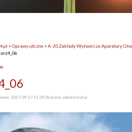
4.pl
>
Oprawy uliczne
>
A-20 Zakłady Wytwórcze Aparatury Oświe
>
orz4_06
4_06
wano:
2017-09-17 11:38:00
przez:
administrator