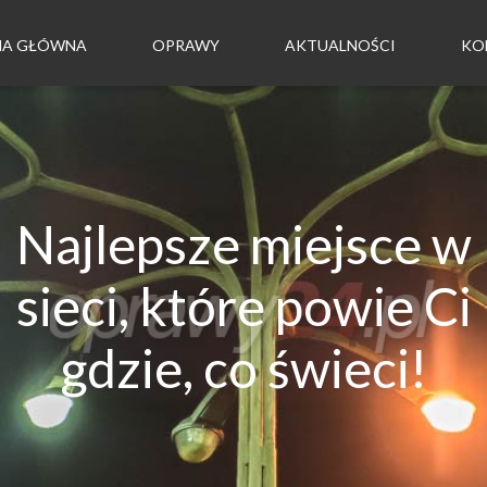
NA GŁÓWNA
OPRAWY
AKTUALNOŚCI
KO
Najlepsze miejsce w
sieci, które powie Ci
gdzie, co świeci!