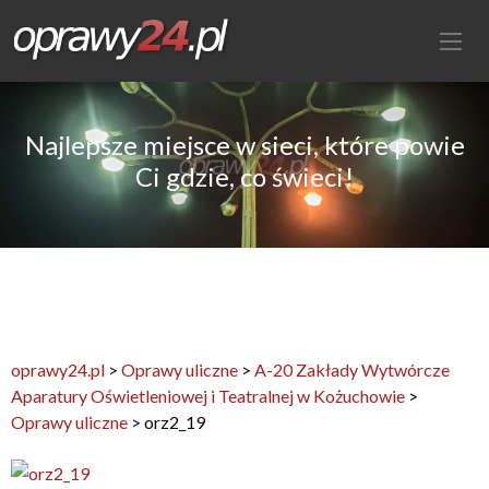
Najlepsze miejsce w sieci, które powie
Ci gdzie, co świeci!
oprawy24.pl
>
Oprawy uliczne
>
A-20 Zakłady Wytwórcze
Aparatury Oświetleniowej i Teatralnej w Kożuchowie
>
Oprawy uliczne
>
orz2_19