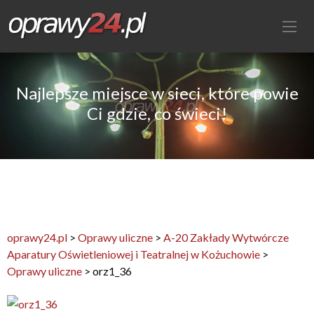
Najlepsze miejsce w sieci, które powie
Ci gdzie, co świeci!
oprawy24.pl
>
Oprawy uliczne
>
A-20 Zakłady Wytwórcze
Aparatury Oświetleniowej i Teatralnej w Kożuchowie
>
Oprawy uliczne
>
orz1_36