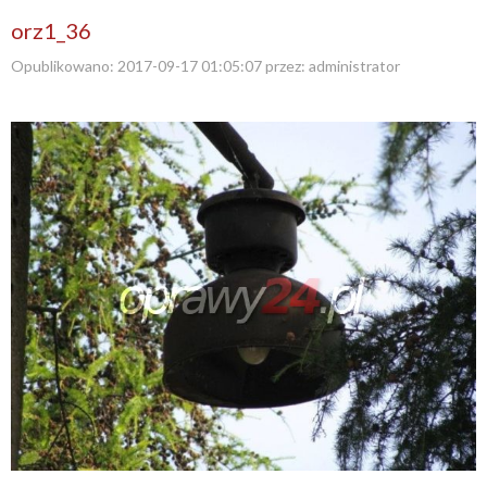
orz1_36
Opublikowano:
2017-09-17 01:05:07
przez:
administrator