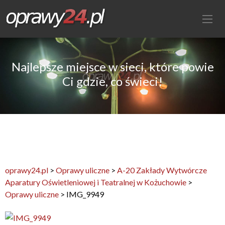
Najlepsze miejsce w sieci, które powie
Ci gdzie, co świeci!
oprawy24.pl
>
Oprawy uliczne
>
A-20 Zakłady Wytwórcze
Aparatury Oświetleniowej i Teatralnej w Kożuchowie
>
Oprawy uliczne
>
IMG_9949