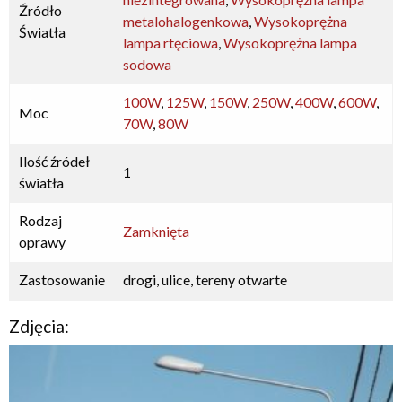
Źródło
metalohalogenkowa
,
Wysokoprężna
Światła
lampa rtęciowa
,
Wysokoprężna lampa
sodowa
100W
,
125W
,
150W
,
250W
,
400W
,
600W
,
Moc
70W
,
80W
Ilość źródeł
1
światła
Rodzaj
Zamknięta
oprawy
Zastosowanie
drogi, ulice, tereny otwarte
Zdjęcia: