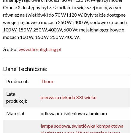
Oracle 2 dostępny był ze źródłami o większej mocy, w tym
również na świetlówki do 70 W i 120 W. Były także dostępne
wersje: rtęciowe o mocach 250 W i 400 W; sodowe o mocach
100 W, 150 W, 250 W, 400 W, 600 W; metalohalogenkowe o
mocach 100 W, 150 W, 250 W, 400 W.
źródło:
www.thornlighting.pl
Dane Techniczne:
Producent:
Thorn
Lata
pierwsza dekada XXI wieku
produkcji:
Materiał
odlewane ciśnieniowo aluminium
lampa sodowa
,
świetlówka kompaktowa
niezintegrowana
,
Wysokoprężna lampa