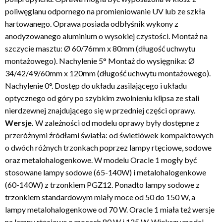
poliwęglanu odpornego na promieniowanie UV lub ze szkła
hartowanego. Oprawa posiada odbłyśnik wykony z
anodyzowanego aluminium o wysokiej czystości. Montaż na
szczycie masztu: Ø 60/76mm x 80mm (długość uchwytu
montażowego). Nachylenie 5° Montaż do wysięgnika: Ø
34/42/49/60mm x 120mm (długość uchwytu montażowego).
Nachylenie 0°. Dostęp do układu zasilającego i układu
optycznego od góry po szybkim zwolnieniu klipsa ze stali
nierdzewnej znajdującego się w przedniej części oprawy.
Wersje.
W zależności od modelu oprawy były dostępne z
przeróżnymi źródłami światła: od świetlówek kompaktowych
o dwóch różnych trzonkach poprzez lampy rtęciowe, sodowe
oraz metalohalogenkowe. W modelu Oracle 1 mogły być
stosowane lampy sodowe (65-140W) i metalohalogenkowe
(60-140W) z trzonkiem PGZ12. Ponadto lampy sodowe z
trzonkiem standardowym miały moce od 50 do 150 W, a
lampy metalohalogenkowe od 70 W. Oracle 1 miała też wersje
na lampy rtęciowe o mocach 80 W i 125 W. Większy model