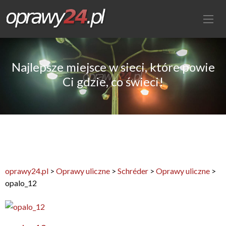
Najlepsze miejsce w sieci, które powie
Ci gdzie, co świeci!
oprawy24.pl
>
Oprawy uliczne
>
Schréder
>
Oprawy uliczne
>
opalo_12