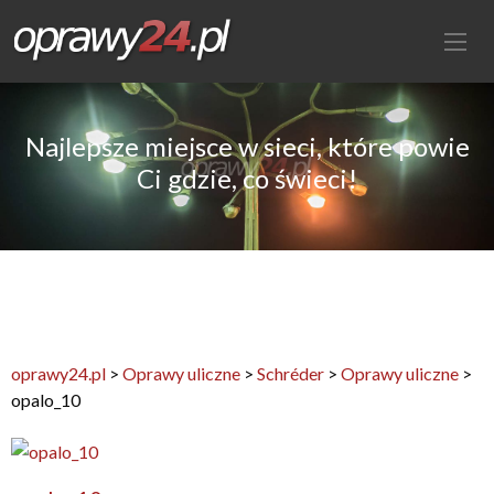
Najlepsze miejsce w sieci, które powie
Ci gdzie, co świeci!
oprawy24.pl
>
Oprawy uliczne
>
Schréder
>
Oprawy uliczne
>
opalo_10