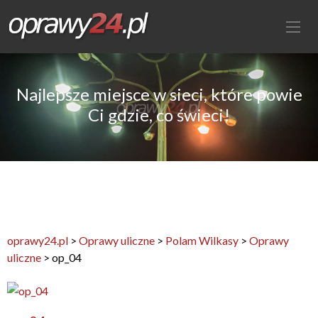
Najlepsze miejsce w sieci, które powie
Ci gdzie, co świeci!
oprawy24.pl
>
Oprawy uliczne
>
Polam Wilkasy
>
Oprawy
uliczne
>
op_04