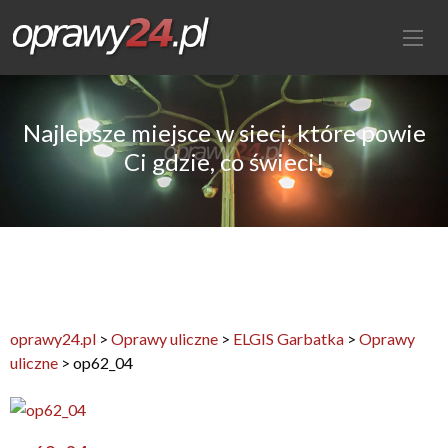
Najlepsze miejsce w sieci, które powie
Ci gdzie, co świeci!
oprawy24.pl
>
Oprawy uliczne
>
ELGIS Garbatka
>
Oprawy
uliczne
>
op62_04