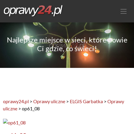
Najlepsze miejsce w sieci, które powie
Ci gdzie, co świeci!
oprawy24.pl
>
Oprawy uliczne
>
ELGIS Garbatka
>
Oprawy
uliczne
>
op61_08