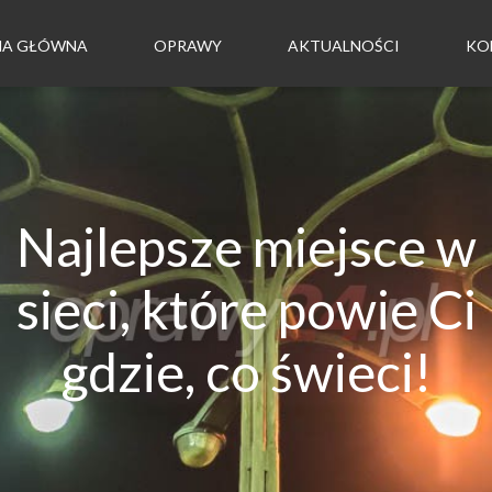
NA GŁÓWNA
OPRAWY
AKTUALNOŚCI
KO
Najlepsze miejsce w
sieci, które powie Ci
gdzie, co świeci!