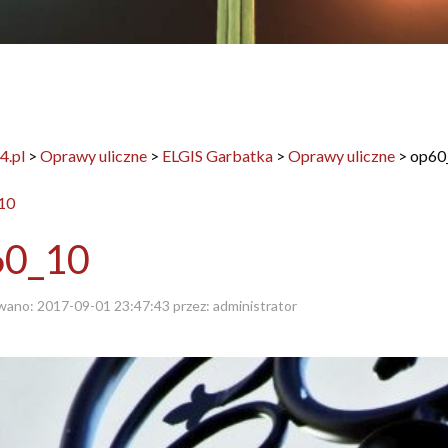
4.pl
>
Oprawy uliczne
>
ELGIS Garbatka
>
Oprawy uliczne
>
op60
60_10
wano:
2017-09-01 23:47:43
przez:
administrator