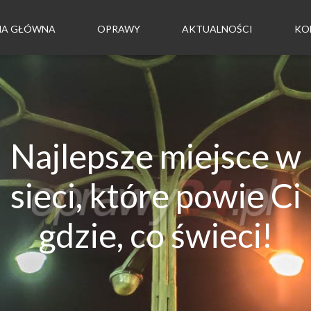
NA GŁÓWNA
OPRAWY
AKTUALNOŚCI
KO
Najlepsze miejsce w
sieci, które powie Ci
gdzie, co świeci!