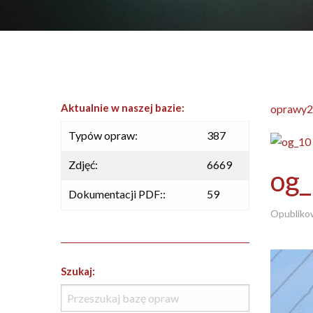
Aktualnie w naszej bazie:
oprawy2
Typów opraw:
387
Zdjęć:
6669
og
Dokumentacji PDF::
59
Opubliko
Szukaj: