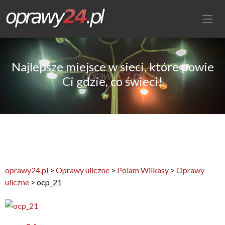
Najlepsze miejsce w sieci, które powie
Ci gdzie, co świeci!
oprawy24.pl
>
Oprawy uliczne
>
Polam Wilkasy
>
Oprawy
uliczne
>
ocp_21