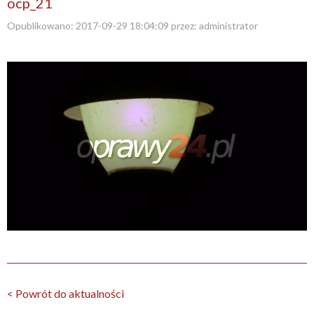
ocp_21
Opublikowano:
2017-09-29 18:04:09
przez:
administrator
< Powrót do aktualności