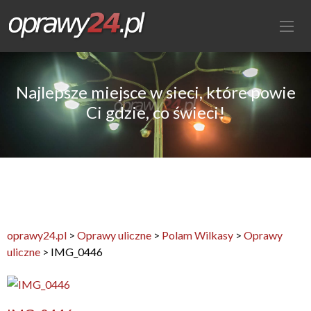
Najlepsze miejsce w sieci, które powie
Ci gdzie, co świeci!
oprawy24.pl
>
Oprawy uliczne
>
Polam Wilkasy
>
Oprawy
uliczne
>
IMG_0446