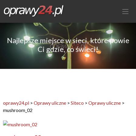
Najlepsze miejsce w sieci, które powie
Ci gdzie, co świeci!
oprawy24.pl
>
Oprawy uliczne
>
Siteco
>
Oprawy uliczne
>
mushroom_02