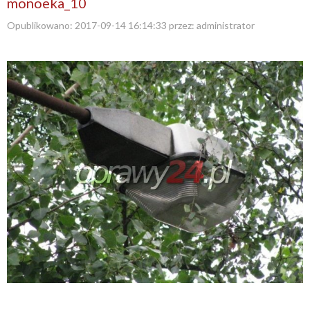
monoeka_10
Opublikowano:
2017-09-14 16:14:33
przez:
administrator