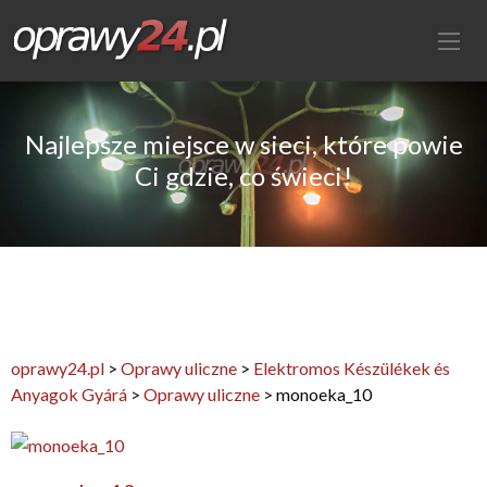
Najlepsze miejsce w sieci, które powie
Ci gdzie, co świeci!
oprawy24.pl
>
Oprawy uliczne
>
Elektromos Készülékek és
Anyagok Gyárá
>
Oprawy uliczne
>
monoeka_10