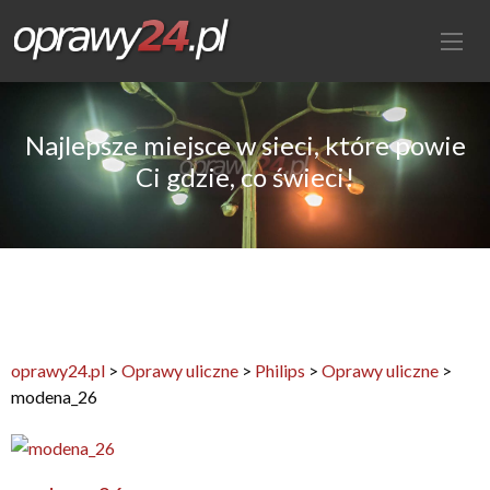
Najlepsze miejsce w sieci, które powie
Ci gdzie, co świeci!
oprawy24.pl
>
Oprawy uliczne
>
Philips
>
Oprawy uliczne
>
modena_26