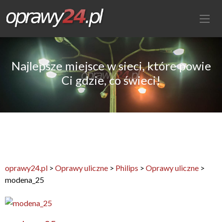
Najlepsze miejsce w sieci, które powie
Ci gdzie, co świeci!
oprawy24.pl
>
Oprawy uliczne
>
Philips
>
Oprawy uliczne
>
modena_25