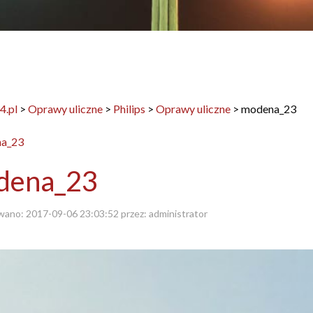
4.pl
>
Oprawy uliczne
>
Philips
>
Oprawy uliczne
>
modena_23
dena_23
wano:
2017-09-06 23:03:52
przez:
administrator