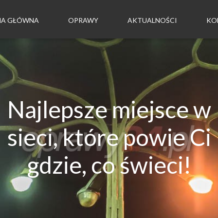
NA GŁÓWNA
OPRAWY
AKTUALNOŚCI
KO
Najlepsze miejsce w
sieci, które powie Ci
gdzie, co świeci!