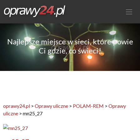
Najlepsze miejsce w sieci, które powie
Ci gdzie, co świeci!
oprawy24.pl
>
Oprawy uliczne
>
POLAM-REM
>
Oprawy
uliczne
>
mn25_27