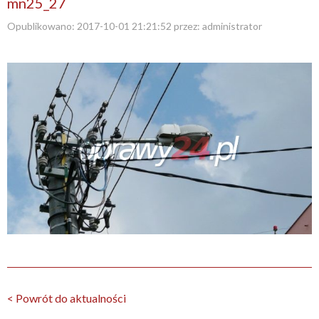
mn25_27
Opublikowano:
2017-10-01 21:21:52
przez:
administrator
< Powrót do aktualności