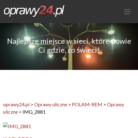
Najlepsze miejsce w sieci, które powie
Ci gdzie, co świeci!
oprawy24.pl
>
Oprawy uliczne
>
POLAM-REM
>
Oprawy
uliczne
>
IMG_2881