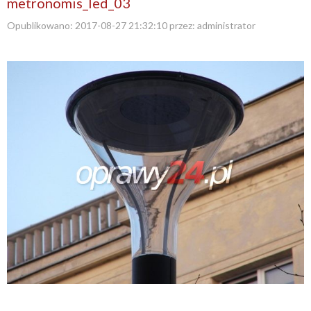
metronomis_led_03
Opublikowano:
2017-08-27 21:32:10
przez:
administrator