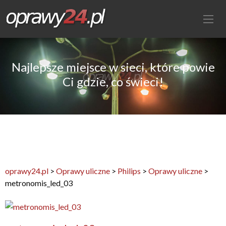
Najlepsze miejsce w sieci, które powie
Ci gdzie, co świeci!
oprawy24.pl
>
Oprawy uliczne
>
Philips
>
Oprawy uliczne
>
metronomis_led_03