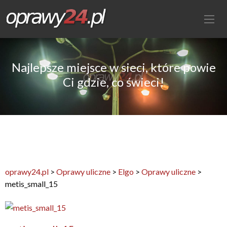
Najlepsze miejsce w sieci, które powie
Ci gdzie, co świeci!
oprawy24.pl
>
Oprawy uliczne
>
Elgo
>
Oprawy uliczne
>
metis_small_15