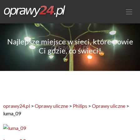
Najlepsze miejsce w sieci, które powie
Ci gdzie, co świeci!
oprawy24.pl
>
Oprawy uliczne
>
Philips
>
Oprawy uliczne
>
luma_09