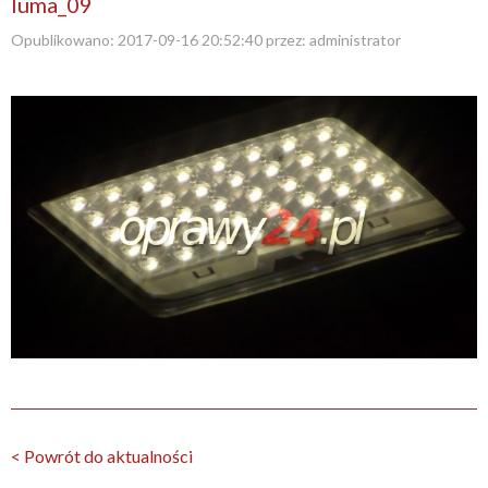
luma_09
Opublikowano:
2017-09-16 20:52:40
przez:
administrator
< Powrót do aktualności