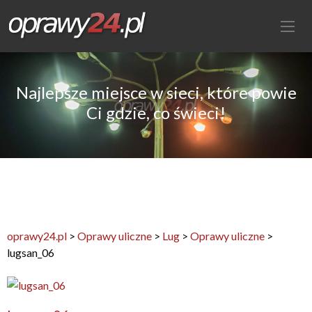
Najlepsze miejsce w sieci, które powie
Ci gdzie, co świeci!
oprawy24.pl
>
Oprawy uliczne
>
Lug
>
Oprawy uliczne
>
lugsan_06