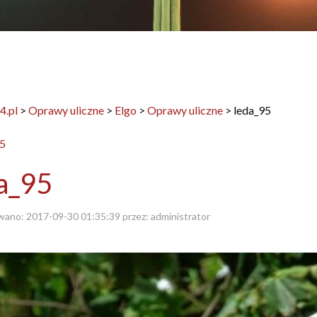
4.pl
>
Oprawy uliczne
>
Elgo
>
Oprawy uliczne
>
leda_95
a_95
wano:
2017-09-30 01:35:39
przez:
administrator