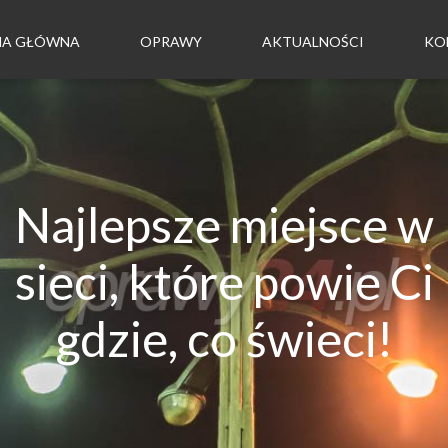
NA GŁÓWNA
OPRAWY
AKTUALNOŚCI
KO
Najlepsze miejsce w
sieci, które powie Ci
gdzie, co świeci!