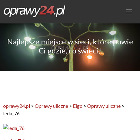
Najlepsze miejsce w sieci, które powie
Ci gdzie, co świeci!
oprawy24.pl
>
Oprawy uliczne
>
Elgo
>
Oprawy uliczne
>
leda_76