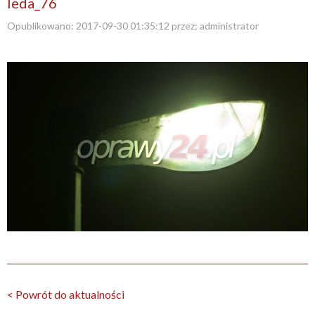
leda_76
Opublikowano:
2017-09-30 01:35:12
przez:
administrator
< Powrót do aktualności