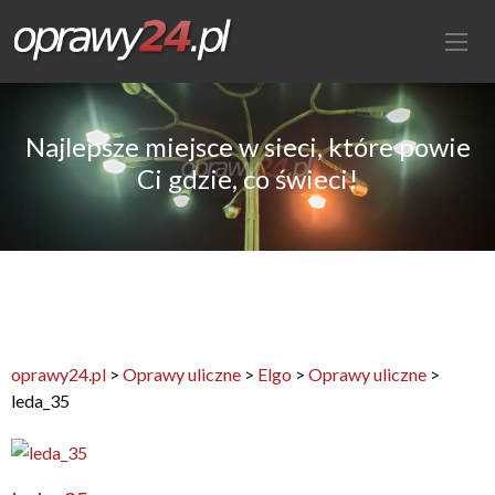
Najlepsze miejsce w sieci, które powie
Ci gdzie, co świeci!
oprawy24.pl
>
Oprawy uliczne
>
Elgo
>
Oprawy uliczne
>
leda_35