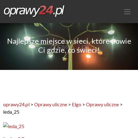
Najlepsze miejsce w sieci, które powie
Ci gdzie, co świeci!
oprawy24.pl
>
Oprawy uliczne
>
Elgo
>
Oprawy uliczne
>
leda_25