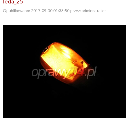
leda_25
Opublikowano:
2017-09-30 01:33:50
przez:
administrator