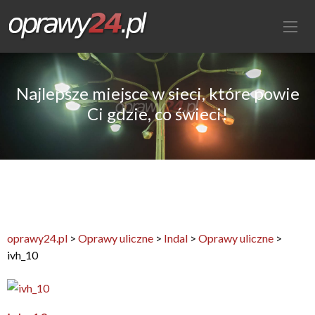
Najlepsze miejsce w sieci, które powie
Ci gdzie, co świeci!
oprawy24.pl
>
Oprawy uliczne
>
Indal
>
Oprawy uliczne
>
ivh_10