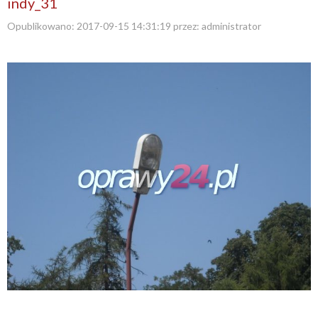
indy_31
Opublikowano:
2017-09-15 14:31:19
przez:
administrator