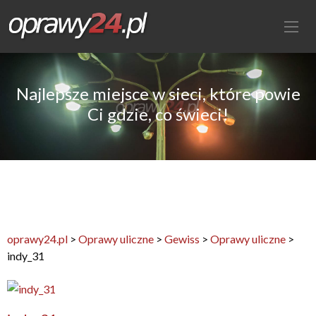
Najlepsze miejsce w sieci, które powie
Ci gdzie, co świeci!
oprawy24.pl
>
Oprawy uliczne
>
Gewiss
>
Oprawy uliczne
>
indy_31