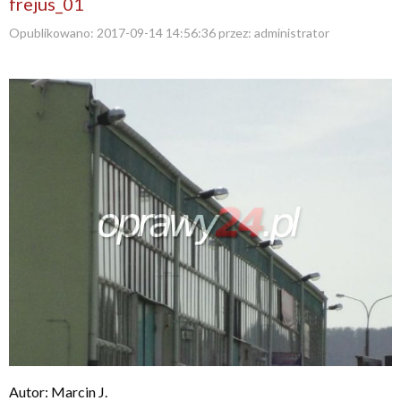
frejus_01
Opublikowano:
2017-09-14 14:56:36
przez:
administrator
Autor: Marcin J.