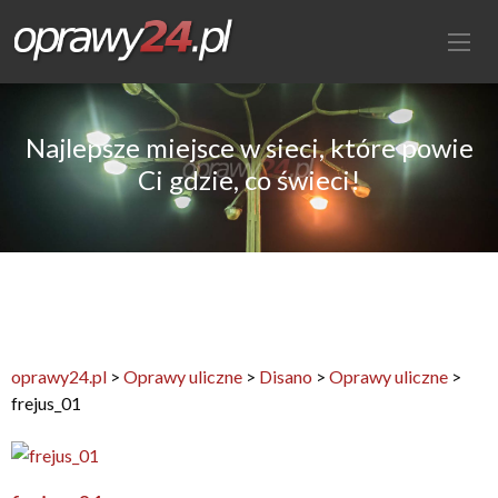
Najlepsze miejsce w sieci, które powie
Ci gdzie, co świeci!
oprawy24.pl
>
Oprawy uliczne
>
Disano
>
Oprawy uliczne
>
frejus_01