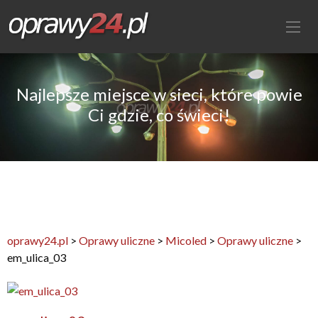
Najlepsze miejsce w sieci, które powie
Ci gdzie, co świeci!
oprawy24.pl
>
Oprawy uliczne
>
Micoled
>
Oprawy uliczne
>
em_ulica_03