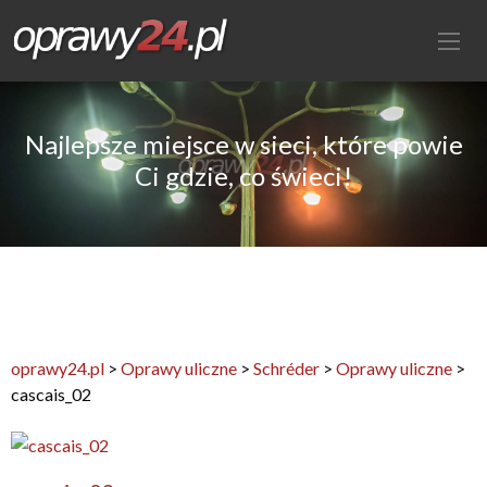
Najlepsze miejsce w sieci, które powie
Ci gdzie, co świeci!
oprawy24.pl
>
Oprawy uliczne
>
Schréder
>
Oprawy uliczne
>
cascais_02