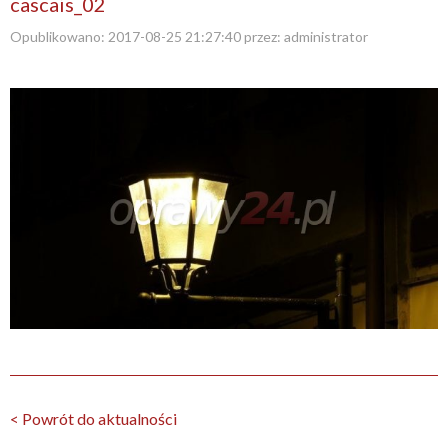
cascais_02
Opublikowano:
2017-08-25 21:27:40
przez:
administrator
< Powrót do aktualności