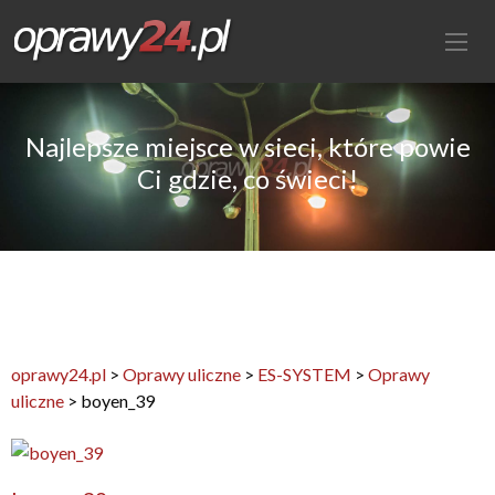
Najlepsze miejsce w sieci, które powie
Ci gdzie, co świeci!
oprawy24.pl
>
Oprawy uliczne
>
ES-SYSTEM
>
Oprawy
uliczne
>
boyen_39