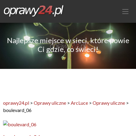
Najlepsze miejsce w sieci, które powie
Ci gdzie, co świeci!
oprawy24.pl
>
Oprawy uliczne
>
ArcLuce
>
Oprawy uliczne
>
boulevard_06