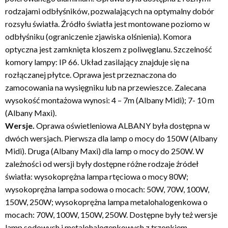
rodzajami odbłyśników, pozwalających na optymalny dobór
rozsyłu światła. Źródło światła jest montowane poziomo w
odbłyśniku (ograniczenie zjawiska olśnienia). Komora
optyczna jest zamknięta kloszem z poliwęglanu. Szczelność
komory lampy: IP 66. Układ zasilający znajduje się na
rozłączanej płytce. Oprawa jest przeznaczona do
zamocowania na wysięgniku lub na przewieszce. Zalecana
wysokość montażowa wynosi: 4 – 7m (Albany Midi); 7- 10 m
(Albany Maxi).
Wersje.
Oprawa oświetleniowa ALBANY była dostępna w
dwóch wersjach. Pierwsza dla lamp o mocy do 150W (Albany
Midi). Druga (Albany Maxi) dla lamp o mocy do 250W. W
zależności od wersji były dostępne różne rodzaje źródeł
światła: wysokoprężna lampa rtęciowa o mocy 80W;
wysokoprężna lampa sodowa o mocach: 50W, 70W, 100W,
150W, 250W; wysokoprężna lampa metalohalogenkowa o
mocach: 70W, 100W, 150W, 250W. Dostępne były też wersje
lamp sodowych i metalohalogenkowych z trzonkiem