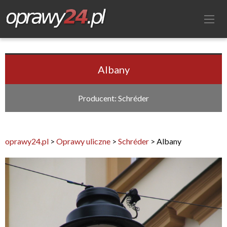
Albany
Producent: Schréder
oprawy24.pl
>
Oprawy uliczne
>
Schréder
>
Albany