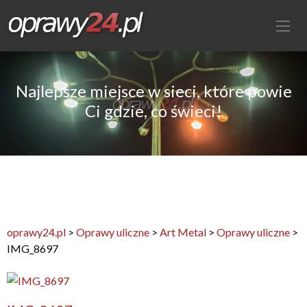
Najlepsze miejsce w sieci, które powie
Ci gdzie, co świeci!
oprawy24.pl
>
Oprawy uliczne
>
Art Metal
>
Oprawy uliczne
>
IMG_8697