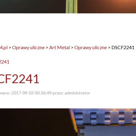
4.pl
>
Oprawy uliczne
>
Art Metal
>
Oprawy uliczne
>
DSCF2241
CF2241
wano:
2017-09-03 00:36:49
przez:
administrator