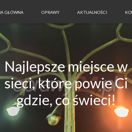
NA GŁÓWNA
OPRAWY
AKTUALNOŚCI
KO
Najlepsze miejsce w
sieci, które powie Ci
gdzie, co świeci!