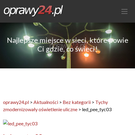
Najlepsze miejsce w sieci, które powie
Ci gdzie, co świeci!
oprawy24.pl
>
Aktualności
>
Bez kategorii
>
Tychy
zmodernizowały oświetlenie uliczne
>
led_pee_tyc03